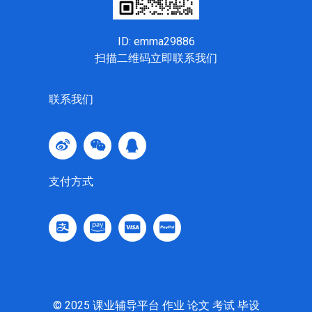
ID: emma29886
扫描二维码立即联系我们
联系我们
支付方式
© 2025 课业辅导平台 作业 论文 考试 毕设